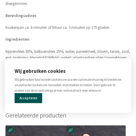
diepgevroren.
Bereidingsadvies
Koekenpan ca. 6 minuten of frituur ca. 3 minuten op 175 graden.
Ingrediënten
kippenvlees 30%, kalkoenvlees 25%, water, paneermeel, bloem, tarwe, zout,
gist, kurkuma, kleurstof E160b(ii), water), plantaardige oliën (zonnebloem,
koolzaad), gemodificeerd zetmeel (TARWE), bloem (TARWE, mais, rijst),
Wij gebruiken cookies
zout, plantaardig eiwit (SOJA), voedingsvezels, glucosestroop, zetmeel
(erwt, TARWE), gluten (TARWE), specerijen (SELDERIJ), stabilisatoren E407,
Wij gebruiken functionele cookies om jou een optimale ervaring te bieden en
E450, E451, E452, weipoeder (MELK), maltodextrine, dextrose, ui, kruiden,
analytische cookies om bezoeker statistieken te meten. Door gebruik te
antioxidant: rozemarijnextract. Kan sporen bevatten van gerst, eieren en
maken van deze website ga je hier automatisch mee akkoord.
mosterd.
Accepteren
Gerelateerde producten
Dit
Dit
product
product