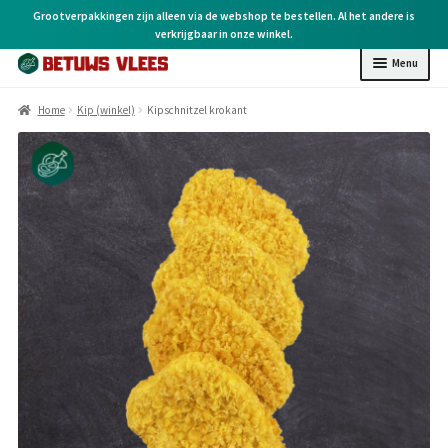
Grootverpakkingen zijn alleen via de webshop te bestellen. Al het andere is
verkrijgbaar in onze winkel.
Menu
Home
Home
Kip (winkel)
Kipschnitzel krokant
Kip (online)
Kip (winkel)
Rund (winkel)
Varken (winkel)
BBQ (winkel)
Kruiden & overige
Cadeaubonnen