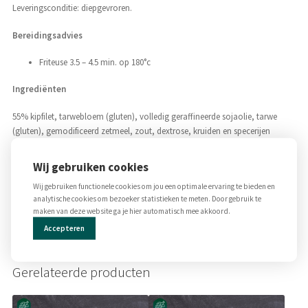
Leveringsconditie: diepgevroren.
Bereidingsadvies
Friteuse 3.5 – 4.5 min. op 180°c
Ingrediënten
55% kipfilet, tarwebloem (gluten), volledig geraffineerde sojaolie, tarwe
(gluten), gemodificeerd zetmeel, zout, dextrose, kruiden en specerijen
(knoflook, ui, kurkuma, zwarte peper, witte peper), zuurteregelaar (E500),
rijsmiddelen (E450i, E500i), kleurstof: E160c, antioxidant (verdikkingsmiddel
Wij gebruiken cookies
E331), gistextract, zwarte peper extract
Wij gebruiken functionele cookies om jou een optimale ervaring te bieden en
analytische cookies om bezoeker statistieken te meten. Door gebruik te
Allergenen
maken van deze website ga je hier automatisch mee akkoord.
Glutenbevattende granen, tarwe en soja.
Accepteren
Gerelateerde producten
Dit