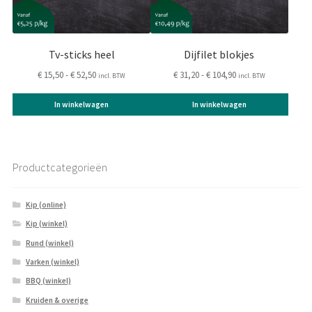
kan
kan
gekozen
gekozen
worden
worden
op
op
Tv-sticks heel
Dijfilet blokjes
de
de
Prijsklasse:
Prijsklasse:
€
15,50
-
€
52,50
€
31,20
-
€
104,90
incl. BTW
incl. BTW
productpagina
productpagina
€ 15,50
€ 31,20
tot
tot
In winkelwagen
In winkelwagen
€ 52,50
€ 104,90
Productcategorieën
Kip (online)
Kip (winkel)
Rund (winkel)
Varken (winkel)
BBQ (winkel)
Kruiden & overige