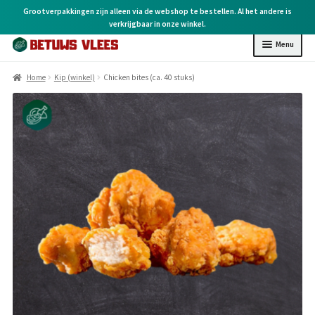
Grootverpakkingen zijn alleen via de webshop te bestellen. Al het andere is
verkrijgbaar in onze winkel.
Menu
Home
Home
Kip (winkel)
Chicken bites (ca. 40 stuks)
Kip (online)
Kip (winkel)
Rund (winkel)
Varken (winkel)
BBQ (winkel)
Kruiden & overige
Cadeaubonnen