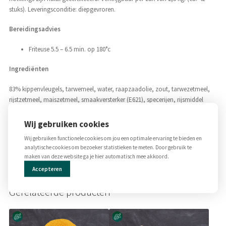
stuks). Leveringsconditie: diepgevroren.
Bereidingsadvies
Friteuse 5.5 – 6.5 min. op 180°c
Ingrediënten
83% kippenvleugels, tarwemeel, water, raapzaadolie, zout, tarwezetmeel,
rijstzetmeel, maiszetmeel, smaakversterker (E621), specerijen, rijsmiddel
(E450, E500), gedroogde groenten (knoflook, selderij), kruidenextract, kleur
(paprika extract)
Wij gebruiken cookies
Wij gebruiken functionele cookies om jou een optimale ervaring te bieden en
Allergenen
analytische cookies om bezoeker statistieken te meten. Door gebruik te
maken van deze website ga je hier automatisch mee akkoord.
Glutenbevattende granen, tarwe en selderij.
Accepteren
Gerelateerde producten
Dit
product