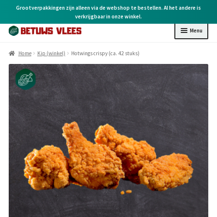
Grootverpakkingen zijn alleen via de webshop te bestellen. Al het andere is
verkrijgbaar in onze winkel.
Menu
Home
Home
Kip (winkel)
Hotwings crispy (ca. 42 stuks)
Kip (online)
Kip (winkel)
Rund (winkel)
Varken (winkel)
BBQ (winkel)
Kruiden & overige
Cadeaubonnen