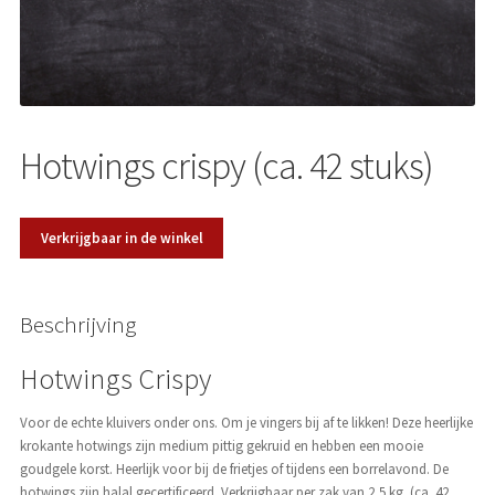
Over ons
Hotwings crispy (ca. 42 stuks)
Verkrijgbaar in de winkel
Beschrijving
Hotwings Crispy
Voor de echte kluivers onder ons. Om je vingers bij af te likken! Deze heerlijke
krokante hotwings zijn medium pittig gekruid en hebben een mooie
goudgele korst. Heerlijk voor bij de frietjes of tijdens een borrelavond. De
hotwings zijn halal gecertificeerd. Verkrijgbaar per zak van 2,5 kg. (ca. 42