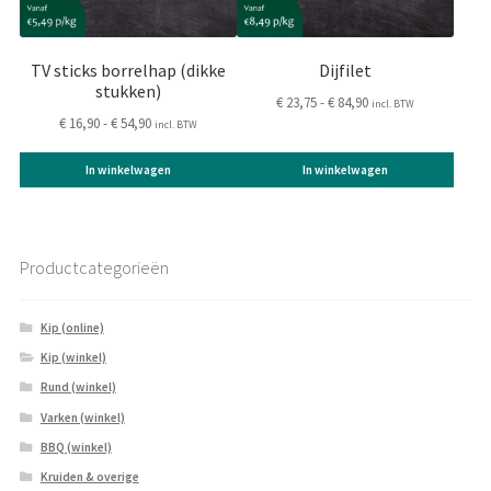
gekozen
gekozen
worden
worden
op
op
TV sticks borrelhap (dikke
Dijfilet
de
de
stukken)
Prijsklasse:
€
23,75
-
€
84,90
incl. BTW
productpagina
productpagina
Prijsklasse:
€
16,90
-
€
54,90
€ 23,75
incl. BTW
€ 16,90
tot
tot
€ 84,90
In winkelwagen
In winkelwagen
€ 54,90
Productcategorieën
Kip (online)
Kip (winkel)
Rund (winkel)
Varken (winkel)
BBQ (winkel)
Kruiden & overige