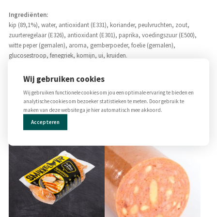
Ingrediënten:
kip (89,1%), water, antioxidant (E331), koriander, peulvruchten, zout,
zuurteregelaar (E326), antioxidant (E301), paprika, voedingszuur (E500),
witte peper (gemalen), aroma, gemberpoeder, foelie (gemalen),
glucosestroop, fenegriek, komijn, ui, kruiden.
Allergenen:
Wij gebruiken cookies
Koriander
Wij gebruiken functionele cookies om jou een optimale ervaring te bieden en
analytische cookies om bezoeker statistieken te meten. Door gebruik te
maken van deze website ga je hier automatisch mee akkoord.
Gerelateerde producten
Accepteren