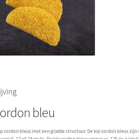
jving
cordon bleu
ip cordon bleus met een gladde structuur. De kip cordon bleus zijn 
r per 6, 12 of 24 stuks. De kip cordon bleus wegen ca. 125 gr. p/stu