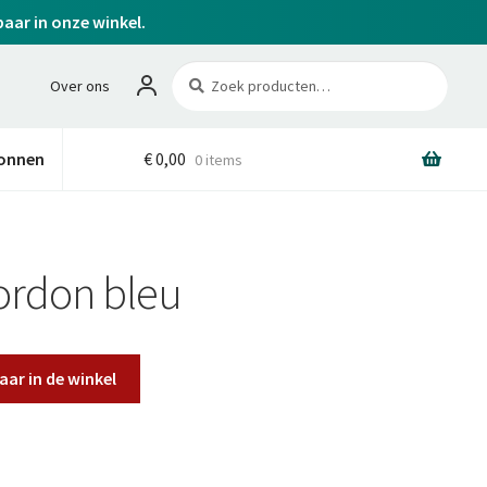
baar in onze winkel.
Zoeken
Zoeken
Over ons
naar:
onnen
€
0,00
0 items
ordon bleu
aar in de winkel