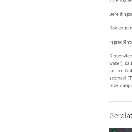
Bereidings
Koekenpan 
Ingrediënt
Kippenvlees
water), kal
antioxidan
zetmeel (TA
rozemarijn.
Gerela
Dit