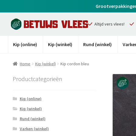
Grootverpakkingen z
Altijd vers vlees!
Kip (online)
Kip (winkel)
Rund (winkel)
Varken
Home
Kip (winkel)
Kip cordon bleu
Productcategorieën
Kip (online)
Kip (winkel)
Rund (winkel)
Varken (winkel)