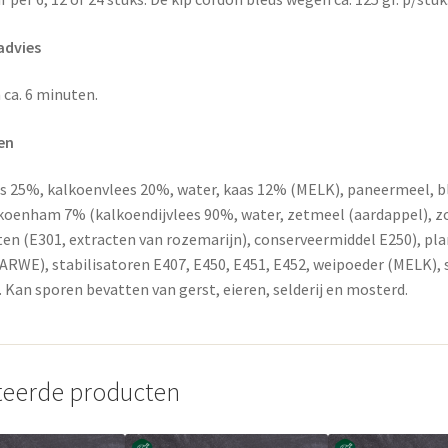
advies
ca. 6 minuten.
en
 25%, kalkoenvlees 20%, water, kaas 12% (MELK), paneermeel, blo
koenham 7% (kalkoendijvlees 90%, water, zetmeel (aardappel), zou
ten (E301, extracten van rozemarijn), conserveermiddel E250), pl
RWE), stabilisatoren E407, E450, E451, E452, weipoeder (MELK), s
 Kan sporen bevatten van gerst, eieren, selderij en mosterd.
teerde producten
Dit