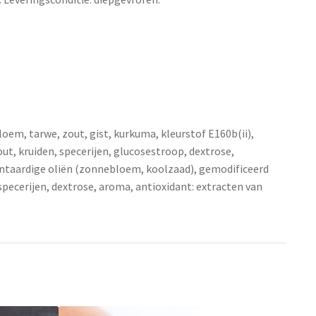
em, tarwe, zout, gist, kurkuma, kleurstof E160b(ii),
t, kruiden, specerijen, glucosestroop, dextrose,
antaardige oliën (zonnebloem, koolzaad), gemodificeerd
pecerijen, dextrose, aroma, antioxidant: extracten van