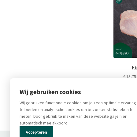
product
heeft
meerdere
variaties.
Deze
optie
kan
gekozen
worden
op
Ki
de
€
13,75
productpagi
Wij gebruiken cookies
In 
Wij gebruiken functionele cookies om jou een optimale ervaring
te bieden en analytische cookies om bezoeker statistieken te
meten. Door gebruik te maken van deze website ga je hier
automatisch mee akkoord.
Accepteren