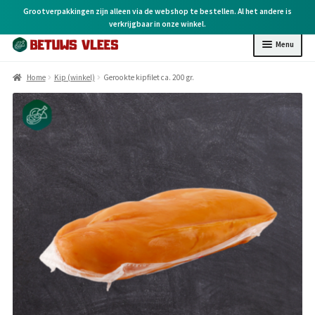
Grootverpakkingen zijn alleen via de webshop te bestellen. Al het andere is
verkrijgbaar in onze winkel.
Menu
Home
Home
Kip (winkel)
Gerookte kipfilet ca. 200 gr.
Kip (online)
Kip (winkel)
Rund (winkel)
Varken (winkel)
BBQ (winkel)
Kruiden & overige
Cadeaubonnen