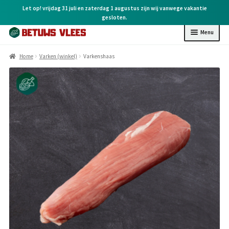
Let op! vrijdag 31 juli en zaterdag 1 augustus zijn wij vanwege vakantie
gesloten.
Menu
Home
Home
Varken (winkel)
Varkenshaas
Kip (online)
Kip (winkel)
Rund (winkel)
Varken (winkel)
BBQ (winkel)
Kruiden & overige
Cadeaubonnen