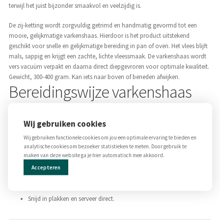
terwijl het juist bijzonder smaakvol en veelzijdig is.
De zij-ketting wordt zorgvuldig getrimd en handmatig gevormd tot een
mooie, gelijkmatige varkenshaas. Hierdoor is het product uitstekend
geschikt voor snelle en gelijkmatige bereiding in pan of oven. Het vlees blijft
mals, sappig en krijgt een zachte, lichte vleessmaak. De varkenshaas wordt
vers vacuüm verpakt en daarna direct diepgevroren voor optimale kwaliteit.
Gewicht, 300-400 gram. Kan iets naar boven of beneden afwijken.
Bereidingswijze varkenshaas
Haal de varkenshaas 15–20 minuten vóór bereiding uit de koelkast.
Wij gebruiken cookies
Verhit een beetje olie of boter in een koekenpan op middelhoog vuur.
Braad de varkenshaas rondom aan tot hij goudbruin is (ongeveer 4–
Wij gebruiken functionele cookies om jou een optimale ervaring te bieden en
analytische cookies om bezoeker statistieken te meten. Door gebruik te
6 minuten).
maken van deze website ga je hier automatisch mee akkoord.
Zet het vuur lager en laat het vlees nog 8–10 minuten zachtjes
doorgaren; regelmatig draaien.
Accepteren
Gaar tot een kerntemperatuur van
62–65°C
voor een mals resultaat.
Laat het vlees 5 minuten rusten onder aluminiumfolie.
Snijd in plakken en serveer direct.