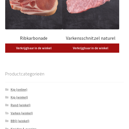
Ribkarbonade
Varkensschnitzel naturel
Verkrijgbaar in de winkel
Verkrijgbaar in de winkel
Productcategorieën
Kip (online)
Kip (winkel)
Rund (winkel)
Varken (winkel)
BBQ (winkel)
Kruiden & overige