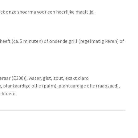
met onze shoarma voor een heerlijke maaltijd.
eeft (ca. 5 minuten) of onder de grill (regelmatig keren) of
 (E300)), water, gist, zout, exakt claro
 plantaardige ollie (palm), plantaardige olie (raapzaad),
tebloem