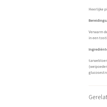
Heerlijke p
Bereidings
Verwarm de 
in een tost
Ingrediënt
tarwebloem
(weipoederm
glucosestr
Gerela