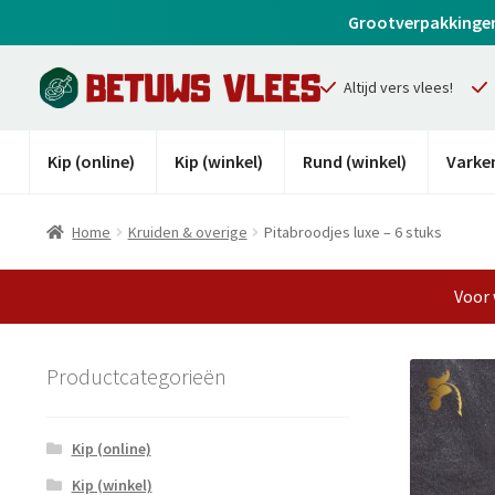
Grootverpakkingen z
Altijd vers vlees!
Kip (online)
Kip (winkel)
Rund (winkel)
Varken
Home
Kruiden & overige
Pitabroodjes luxe – 6 stuks
Voor 
Productcategorieën
Kip (online)
Kip (winkel)