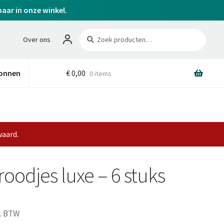
baar in onze winkel.
Zoeken
Zoeken
Over ons
naar:
onnen
€
0,00
0 items
waard.
roodjes luxe – 6 stuks
l. BTW