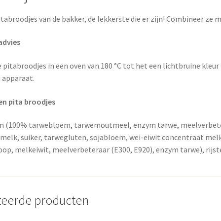
itabroodjes van de bakker, de lekkerste die er zijn! Combineer ze 
advies
pitabroodjes in een oven van 180 °C tot het een lichtbruine kleur h
i apparaat.
en pita broodjes
 (100% tarwebloem, tarwemoutmeel, enzym tarwe, meelverbeteraar
elk, suiker, tarwegluten, sojabloem, wei-eiwit concentraat melk,
oop, melkeiwit, meelverbeteraar (E300, E920), enzym tarwe), rijs
teerde producten