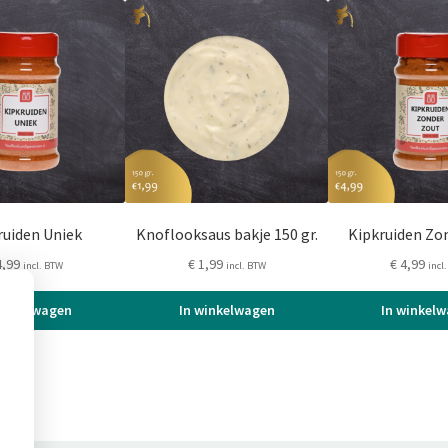
ruiden Uniek
Knoflooksaus bakje 150 gr.
Kipkruiden Zo
,99
€
1,99
€
4,99
incl. BTW
incl. BTW
incl
winkelwagen
In winkelwagen
In winkel