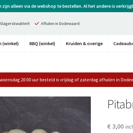
ijn alleen via de webshop te bestellen. Al het andere is verkrijg
Slagerskwaliteit!
Afhalen in Dodewaard
 (winkel)
BBQ (winkel)
Kruiden & overige
Cadeaub
woensdag 20:00 uur besteld is vrijdag of zaterdag afhalen in Dode
Pitab
€
3,00
inc