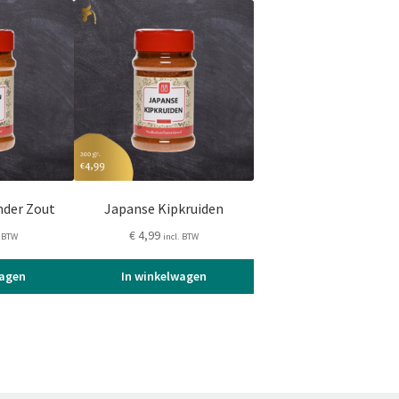
nder Zout
Japanse Kipkruiden
€
4,99
. BTW
incl. BTW
wagen
In winkelwagen