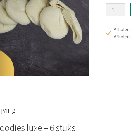
Pitabroodje
luxe
-
6
Afhalen
stuks
Afhalen
aantal
jving
oodjes luxe – 6 stuks