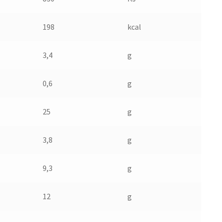
198
kcal
3,4
g
0,6
g
25
g
3,8
g
9,3
g
12
g