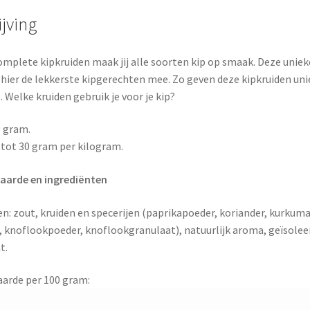
jving
mplete kipkruiden maak jij alle soorten kip op smaak. Deze unieke
ier de lekkerste kipgerechten mee. Zo geven deze kipkruiden unie
Welke kruiden gebruik je voor je kip?
0 gram.
 tot 30 gram per kilogram.
arde en ingrediënten
n: zout, kruiden en specerijen (paprikapoeder, koriander, kurkuma
, knoflookpoeder, knoflookgranulaat), natuurlijk aroma, geïsole
t.
arde per 100 gram: