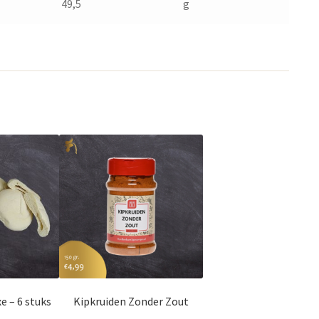
49,5
g
e – 6 stuks
Kipkruiden Zonder Zout