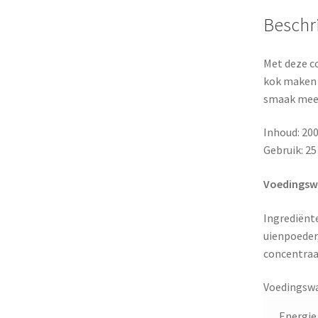
Beschri
Met deze co
kok maken h
smaak mee. 
Inhoud: 20
Gebruik: 25
Voedingswa
Ingrediënte
uienpoeder
concentraa
Voedingswa
Energie