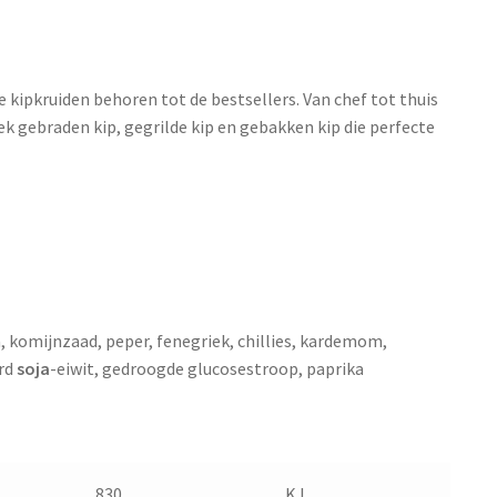
 kipkruiden behoren tot de bestsellers. Van chef tot thuis
k gebraden kip, gegrilde kip en gebakken kip die perfecte
, komijnzaad, peper, fenegriek, chillies, kardemom,
erd
soja
-eiwit, gedroogde glucosestroop, paprika
830
KJ