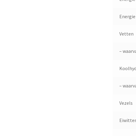
Energie
Vetten
– waarv
Koolhy
– waarv
Vezels
Eiwitte