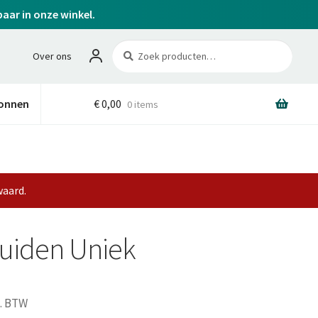
baar in onze winkel.
Zoeken
Zoeken
Over ons
naar:
onnen
€
0,00
0 items
waard.
uiden Uniek
l. BTW