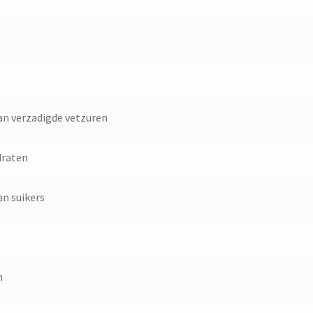
an verzadigde vetzuren
draten
an suikers
n