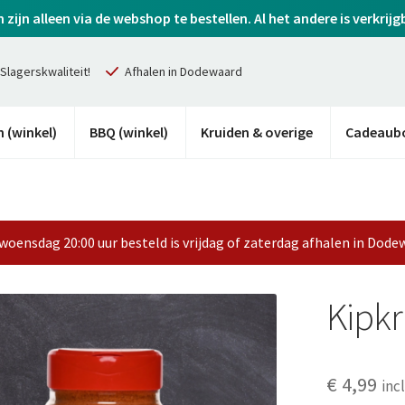
ijn alleen via de webshop te bestellen. Al het andere is verkrijg
Slagerskwaliteit!
Afhalen in Dodewaard
 (winkel)
BBQ (winkel)
Kruiden & overige
Cadeaub
woensdag 20:00 uur besteld is vrijdag of zaterdag afhalen in Dode
Kipkr
€
4,99
inc