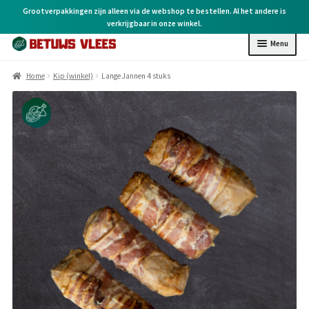
Grootverpakkingen zijn alleen via de webshop te bestellen. Al het andere is
verkrijgbaar in onze winkel.
Menu
Home
Home
Kip (winkel)
Lange Jannen 4 stuks
Kip (online)
Kip (winkel)
Rund (winkel)
Varken (winkel)
BBQ (winkel)
Kruiden & overige
Cadeaubonnen