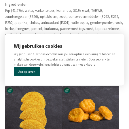
Ingredienten:
Kip (41,7%), water, varkensvlees, koriander, SOJA-eiwit, TARWE,
zuurteregelaar (E326), rijstebloem, zout, conserveermiddelen (E262, E252,
E250), paprika, chilies, antioxidant (E301), witte peper, gemberpoeder, rook,
foelie, fenegriek, piment, kurkuma, paneermeel (rijstmeel, tapiocazetmeel,
maltodextrine, zout, gist), zoethoutwortelpoeder, glucosestroop, aroma,
bouillonpoeder, ui.
Wij gebruiken cookies
Allergenen
Wij gebruiken functionele cookies om jou een optimale ervaring te bieden en
SOJA, TARWE (gluten)
analytische cookies om bezoeker statistieken te meten. Door gebruik te
maken van deze website ga je hier automatisch mee akkoord.
Accepteren
Gerelateerde producten