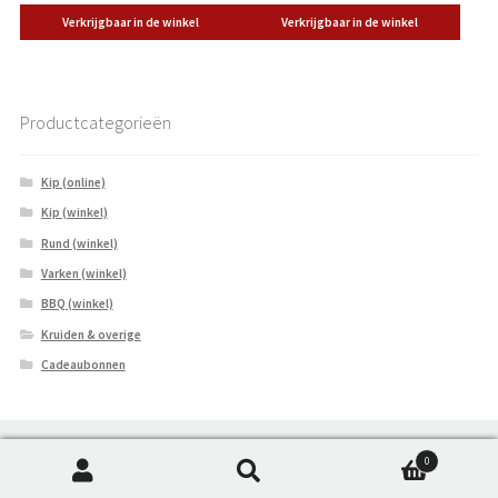
Verkrijgbaar in de winkel
Verkrijgbaar in de winkel
Productcategorieën
Kip (online)
Kip (winkel)
Rund (winkel)
Varken (winkel)
BBQ (winkel)
Kruiden & overige
Cadeaubonnen
© Betuws Vlees - 2026
0
Zoeken
Zoeken