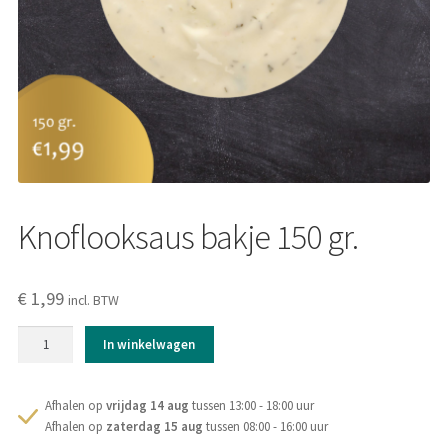
Over ons
Knoflooksaus bakje 150 gr.
€
1,99
incl. BTW
Knoflooksaus
In winkelwagen
bakje
150
gr.
Afhalen op
vrijdag 14 aug
tussen 13:00 - 18:00 uur
aantal
Afhalen op
zaterdag 15 aug
tussen 08:00 - 16:00 uur