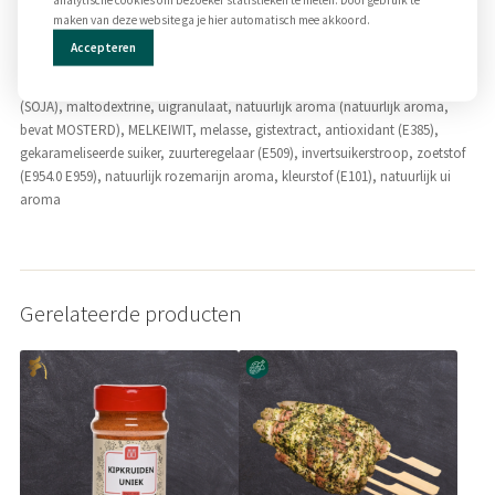
analytische cookies om bezoeker statistieken te meten. Door gebruik te
paprikaconcentraat, ui stukjes, suiker, gemodificeerd zetmeel (maïs),
maken van deze website ga je hier automatisch mee akkoord.
uipoeder, verdikkingsmiddel (E412.0 E415), conserveermiddel (E202.0 E260.00
Accepteren
E211.0 E223 (SULFIET)), aroma (bevat SELDERIJ, bevat SOJA, aroma),
voedingszuur (E330.0 E260. E270), SCHARREL EI, gehydrolyseerd eiwit
(SOJA), maltodextrine, uigranulaat, natuurlijk aroma (natuurlijk aroma,
bevat MOSTERD), MELKEIWIT, melasse, gistextract, antioxidant (E385),
gekarameliseerde suiker, zuurteregelaar (E509), invertsuikerstroop, zoetstof
(E954.0 E959), natuurlijk rozemarijn aroma, kleurstof (E101), natuurlijk ui
aroma
Gerelateerde producten