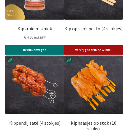
Kipkruiden Uniek
Kip op stok pesto (4 stokjes)
€
4,99
incl. BTW
In winkelwagen
Verkrijgbaar in de winkel
Kippendij saté (4 stokjes)
Kiphaasjes op stok (10
stuks)