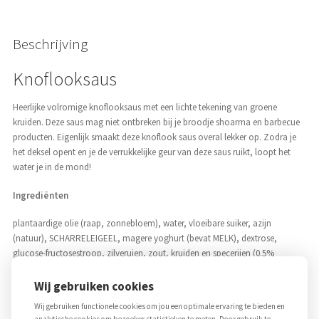
Beschrijving
Knoflooksaus
Heerlijke volromige knoflooksaus met een lichte tekening van groene
kruiden. Deze saus mag niet ontbreken bij je broodje shoarma en barbecue
producten. Eigenlijk smaakt deze knoflook saus overal lekker op. Zodra je
het deksel opent en je de verrukkelijke geur van deze saus ruikt, loopt het
water je in de mond!
Ingrediënten
plantaardige olie (raap, zonnebloem), water, vloeibare suiker, azijn
(natuur), SCHARRELEIGEEL, magere yoghurt (bevat MELK), dextrose,
glucose-fructosestroop, zilveruien, zout, kruiden en specerijen (0.5%
knoflookpoeder, MOSTERDZAAD, chilipeper, dille, SELDERIJ, rozemarijn,
koriander, cayennepeper, kruidnagel, gemberpoeder, kurkuma,
Wij gebruiken cookies
paprikapoeder, nootmuskaat, foelie, witte peper, tijm, piment), 1.0%
Wij gebruiken functionele cookies om jou een optimale ervaring te bieden en
knoflookgranulaat, zetmeel (maïs, TARWE, bevat GLUTEN),