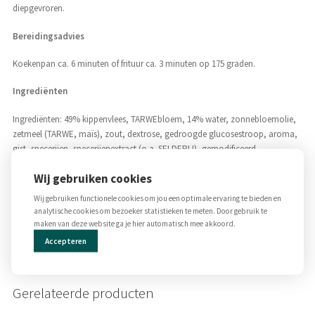
diepgevroren.
Bereidingsadvies
Koekenpan ca. 6 minuten of frituur ca. 3 minuten op 175 graden.
Ingrediënten
Ingrediënten: 49% kippenvlees, TARWEbloem, 14% water, zonnebloemolie,
zetmeel (TARWE, maïs), zout, dextrose, gedroogde glucosestroop, aroma,
gist, specerijen, specerijenextract (o.a. SELDERIJ), gemodificeerd
aardappelzetmeel, TARWEgluten, WEIpermeaat, natuurlijk aroma,
Wij gebruiken cookies
antioxidant (E392), VETPOEDER (zonnebloemolie, glucosestroop,
natriumCASEÏNAAT), gistpoeder, voedingszuur (E330).
Wij gebruiken functionele cookies om jou een optimale ervaring te bieden en
analytische cookies om bezoeker statistieken te meten. Door gebruik te
Kan sporen bevatten van gerst, eieren en mosterd.
maken van deze website ga je hier automatisch mee akkoord.
Accepteren
Voor woensdag 20:00 besteld is zaterdag tussen 09:00 – 12:00 afhalen
Gerelateerde producten