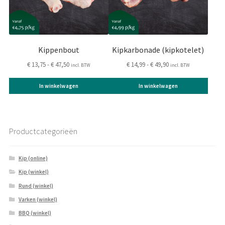
optie
optie
kan
kan
gekozen
gekozen
worden
worden
op
op
Kippenbout
Kipkarbonade (kipkotelet)
de
de
Prijsklasse:
Prijsklasse:
€
13,75
-
€
47,50
€
14,99
-
€
49,90
incl. BTW
incl. BTW
productpagina
productpagina
€ 13,75
€ 14,99
tot
tot
In winkelwagen
In winkelwagen
€ 47,50
€ 49,90
Productcategorieën
Kip (online)
Kip (winkel)
Rund (winkel)
Varken (winkel)
BBQ (winkel)