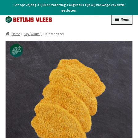
Let op! vrijdag 31 juli en zaterdag 1 augustus zijn wij vanwege vakantie
gesloten.
Menu
Home
Home
Kip (winkel)
Kipschnitzel
Kip (online)
Kip (winkel)
Rund (winkel)
Varken (winkel)
BBQ (winkel)
Kruiden & overige
Cadeaubonnen