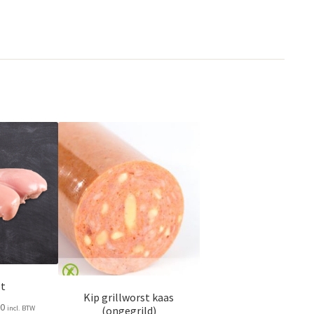
et
Kip grillworst kaas
Prijsklasse:
0
incl. BTW
(ongegrild)