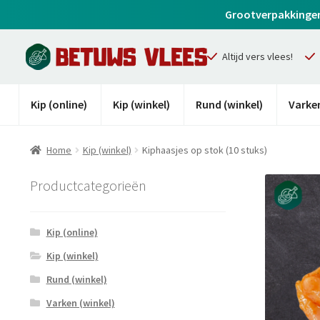
Grootverpakkingen z
Altijd vers vlees!
Kip (online)
Kip (winkel)
Rund (winkel)
Varken
Home
Kip (winkel)
Kiphaasjes op stok (10 stuks)
Productcategorieën
Kip (online)
Kip (winkel)
Rund (winkel)
Varken (winkel)