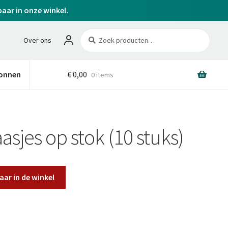
baar in onze winkel.
Zoeken
Zoeken
Over ons
naar:
onnen
€
0,00
0 items
asjes op stok (10 stuks)
aar in de winkel