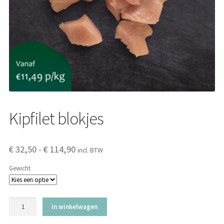
Over ons
Kipfilet blokjes
Prijsklasse:
€
32,50
-
€
114,90
incl. BTW
€ 32,50
Gewicht
tot
€ 114,90
Kipfilet
In winkelwagen
blokjes
aantal