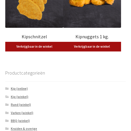
Kipschnitzel
Kipnuggets 1 kg.
Verkrijgbaar in de winkel
Verkrijgbaar in de winkel
Productcategorieën
Kip (online)
Kip (winkel)
Rund (winkel)
Varken (winkel)
BBQ (winkel)
Kruiden & overige