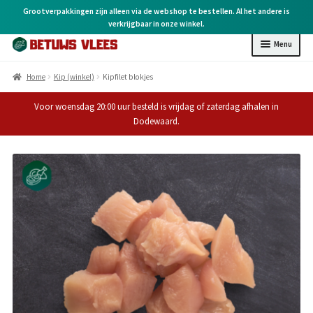
Grootverpakkingen zijn alleen via de webshop te bestellen. Al het andere is
verkrijgbaar in onze winkel.
Menu
Home
Home
Kip (winkel)
Kipfilet blokjes
Voor woensdag 20:00 uur besteld is vrijdag of zaterdag afhalen in
Kip (online)
Dodewaard.
Kip (winkel)
Rund (winkel)
Varken (winkel)
BBQ (winkel)
Kruiden & overige
Cadeaubonnen