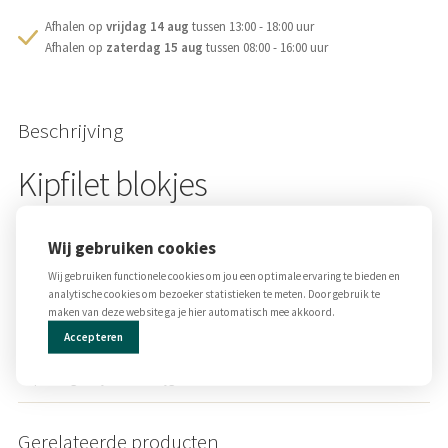
Afhalen op
vrijdag 14 aug
tussen 13:00 - 18:00 uur
Afhalen op
zaterdag 15 aug
tussen 08:00 - 16:00 uur
Beschrijving
Kipfilet blokjes
Kakelverse kipfilet in blokjes. Ideaal voor als je weinig tijd hebt. De
Wij gebruiken cookies
kipfiletblokjes zijn eenvoudig zelf op smaak te maken met één van onze
kruiden. Lekker voor door je wokgerecht of om je eigen satéstokjes mee te
Wij gebruiken functionele cookies om jou een optimale ervaring te bieden en
analytische cookies om bezoeker statistieken te meten. Door gebruik te
maken.
maken van deze website ga je hier automatisch mee akkoord.
De verpakkingen van 2,5 kg, 5 kg en 10 kg zijn uitsluitend op bestelling af te
Accepteren
halen. Deze hebben wij niet standaard op voorraad in de winkel. De kleinere
verpakkingen zijn wél verkrijgbaar in de winkel.
Gerelateerde producten