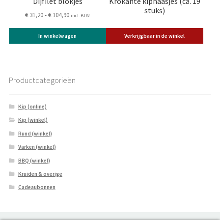
Dijfilet blokjes
Krokante kiphaasjes (ca. 19
de
stuks)
Prijsklasse:
€
31,20
-
€
104,90
incl. BTW
productpagina
€ 31,20
tot
In winkelwagen
Verkrijgbaar in de winkel
€ 104,90
Productcategorieën
Kip (online)
Kip (winkel)
Rund (winkel)
Varken (winkel)
BBQ (winkel)
Kruiden & overige
Cadeaubonnen