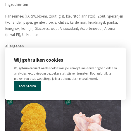
Ingrediënten
Paneermeel (TARWEbloem, zout, gist, kleurstof, annatto), Zout, Specerijen
(koriander, peper, gember, foelie, chilies, kardemon, kruidnagel, parika,
fenegriek, komijn) Glucosestroop, Antioxidant, Ascorbinezuur, Aroma
(bevat EI), Ui Kruiden
Allergenen
Tarwe, Ei
Wij gebruiken cookies
Wij gebruiken functionele cookies om jou een optimale ervaring te bieden en
analytische cookies om bezoeker statistieken te meten. Door gebruik te
maken van deze website ga je hier automatisch mee akkoord.
Gerelateerde producten
Accepteren
Dit
product
heeft
meerdere
variaties.
Deze