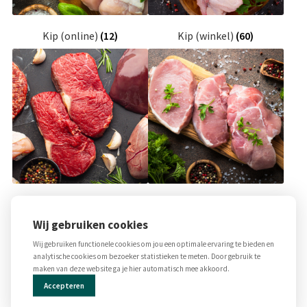
Over ons
Kip (online)
(12)
Kip (winkel)
(60)
Rund (winkel)
(12)
Varken (winkel)
(6)
Wij gebruiken cookies
Wij gebruiken functionele cookies om jou een optimale ervaring te bieden en
analytische cookies om bezoeker statistieken te meten. Door gebruik te
maken van deze website ga je hier automatisch mee akkoord.
Accepteren