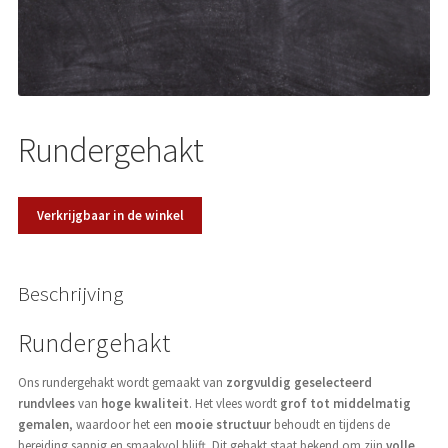
Over ons
Rundergehakt
Verkrijgbaar in de winkel
Beschrijving
Rundergehakt
Ons rundergehakt wordt gemaakt van
zorgvuldig geselecteerd
rundvlees
van
hoge kwaliteit
. Het vlees wordt
grof tot middelmatig
gemalen
, waardoor het een
mooie structuur
behoudt en tijdens de
bereiding sappig en smaakvol blijft. Dit gehakt staat bekend om zijn
volle