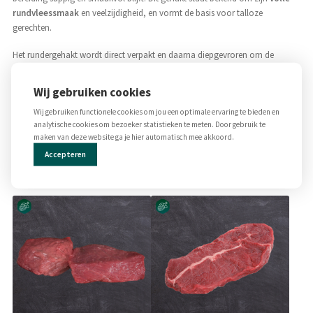
rundvleessmaak
en veelzijdigheid, en vormt de basis voor talloze
gerechten.
Het rundergehakt wordt direct verpakt en daarna diepgevroren om de
kwaliteit, smaak en versheid optimaal te behouden. Dankzij de juiste vet-
vleesverhouding blijft het gehakt mals en smeuïg, zonder vet of droog te
Wij gebruiken cookies
worden. Ideaal voor gehaktballen, pasta’s, ovenschotels, taco’s of een
Wij gebruiken functionele cookies om jou een optimale ervaring te bieden en
klassieke Hollandse maaltijd. Gewicht, ca. 250 of 500 gram. Kan iets naar
analytische cookies om bezoeker statistieken te meten. Door gebruik te
boven of beneden afwijken.
maken van deze website ga je hier automatisch mee akkoord.
Accepteren
Gerelateerde producten