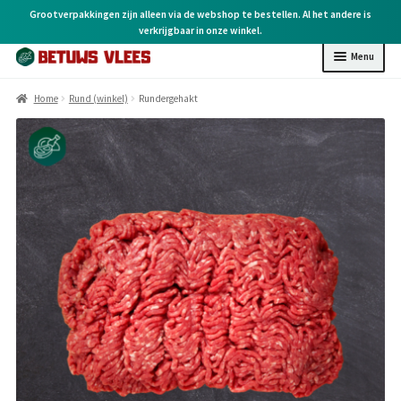
Grootverpakkingen zijn alleen via de webshop te bestellen. Al het andere is
verkrijgbaar in onze winkel.
Menu
Home
Home
Rund (winkel)
Rundergehakt
Kip (online)
Kip (winkel)
Rund (winkel)
Varken (winkel)
BBQ (winkel)
Kruiden & overige
Cadeaubonnen