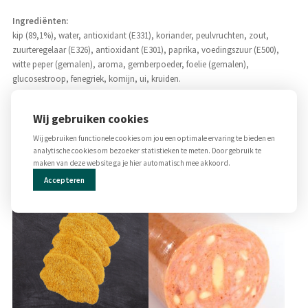
Ingrediënten:
kip (89,1%), water, antioxidant (E331), koriander, peulvruchten, zout,
zuurteregelaar (E326), antioxidant (E301), paprika, voedingszuur (E500),
witte peper (gemalen), aroma, gemberpoeder, foelie (gemalen),
glucosestroop, fenegriek, komijn, ui, kruiden.
Allergenen:
Wij gebruiken cookies
Koriander
Wij gebruiken functionele cookies om jou een optimale ervaring te bieden en
analytische cookies om bezoeker statistieken te meten. Door gebruik te
Gerelateerde producten
maken van deze website ga je hier automatisch mee akkoord.
Accepteren