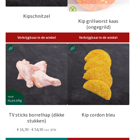
Kipschnitzel
Kip grillworst kaas
(ongegrild)
Verkrijgbaar in de winkel
Verkrijgbaar in de winkel
Dit
product
heeft
meerdere
variaties.
Deze
optie
kan
gekozen
worden
op
TV sticks borrelhap (dikke
Kip cordon bleu
de
stukken)
productpagina
Prijsklasse:
€
16,90
-
€
54,90
incl. BTW
€ 16,90