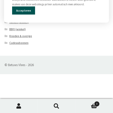
Kip (online)
maken van deze website ga je hier automatisch mee akkoord.
Kip (winkel)
Over ons
Accepteren
Rund (winkel)
Varken (winkel)
BBQ (winkel)
Kruiden & overige
Cadeaubonnen
© Betuws Vlees - 2026
0
Zoeken
Zoeken